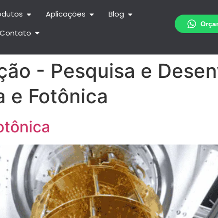
odutos
Aplicações
Blog
Contato
ção - Pesquisa e Desen
 e Fotônica
otônica