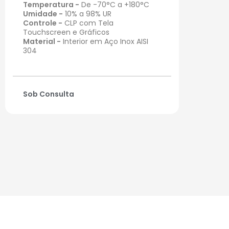
Temperatura -
De -70°C a +180°C
Umidade -
10% a 98% UR
Controle -
CLP com Tela
Touchscreen e Gráficos
Material -
Interior em Aço Inox AISI
304
Sob Consulta