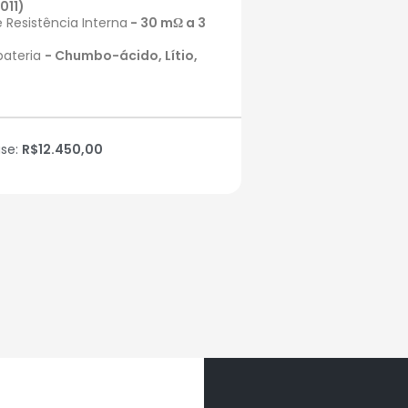
011)
e Resistência Interna
- 30 mΩ a 3
bateria
- Chumbo-ácido, Lítio,
ase:
R$12.450,00