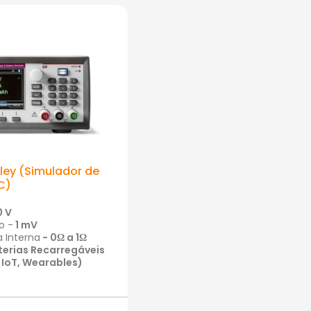
hley (Simulador de
C)
0 V
o -
1 mV
a Interna
-
0Ω
a
1
Ω
terias Recarregáveis
, IoT, Wearables)