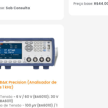
Preço base:
R$44.0
ase:
Sob Consulta
B&K Precision (Analisador de
s 1 kHz)
e Tensão
-
6 V / 60 V (BA6010);
30 V
(BA6011)
ão de Tensão -
100 µV (BA6010) / 1