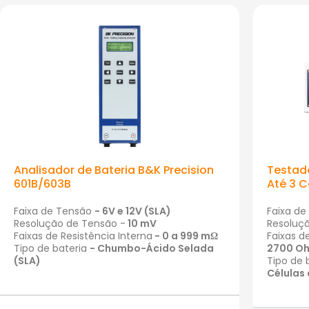
Analisador de Bateria B&K Precision
Testado
601B/603B
Até 3 C
Faixa de Tensão
- 6V e 12V (SLA)
Faixa d
Resolução de Tensão -
10 mV
Resoluç
Faixas de Resistência Interna
- 0 a 999 mΩ
Faixas d
Tipo de bateria
- Chumbo-Ácido Selada
2700 O
(SLA)
Tipo de 
Células