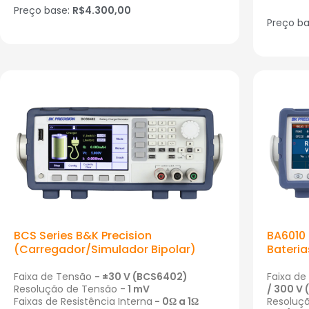
Preço base:
R$4.300,00
Preço b
BCS Series B&K Precision
BA6010 
(Carregador/Simulador Bipolar)
Bateria
Faixa de Tensão
-
±
30
V
(BCS6402)
Faixa d
Resolução de Tensão -
1 mV
/ 300 V 
Faixas de Resistência Interna
-
0Ω
a
1
Ω
Resoluç