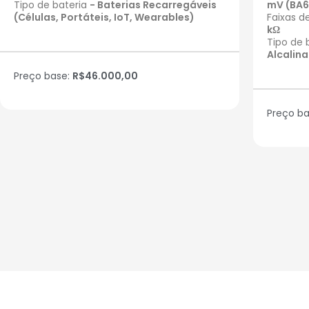
Tipo de bateria
- Baterias Recarregáveis
mV (BA6
(Células, Portáteis, IoT, Wearables)
Faixas d
kΩ
Tipo de 
Alcalina
Preço base:
R$46.000,00
Preço b