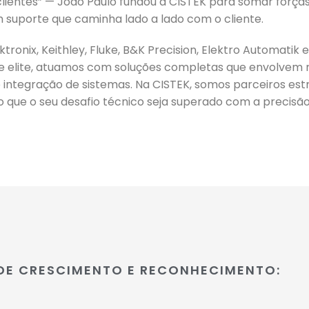
ientes” — João Paulo fundou a CISTEK para somar forç
m suporte que caminha lado a lado com o cliente.
onix, Keithley, Fluke, B&K Precision, Elektro Automatik e
 elite, atuamos com soluções completas que envolvem 
 integração de sistemas. Na CISTEK, somos parceiros est
do que o seu desafio técnico seja superado com a precisão
DE CRESCIMENTO E RECONHECIMENTO: