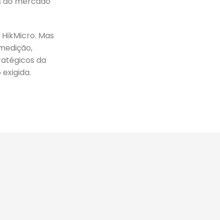
as ao mercado
 HikMicro. Mas
medição,
ratégicos da
 exigida.