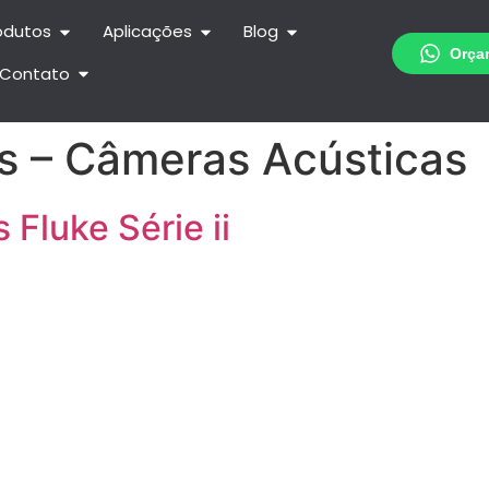
odutos
Aplicações
Blog
Contato
s – Câmeras Acústicas
Fluke Série ii