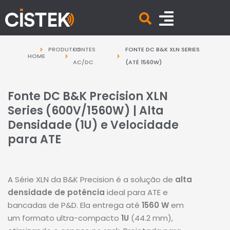
PRODUTOS
FONTES
FONTE DC B&K XLN SERIES
HOME
AC/DC
(ATÉ 1560W)
Fonte DC B&K Precision XLN
Series (600V/1560W) | Alta
Densidade (1U) e Velocidade
para ATE
A Série XLN da B&K Precision é a solução de
alta
densidade de potência
ideal para ATE e
bancadas de P&D
. Ela entrega até
1560 W
em
um formato ultra-compacto
1U
(44.2 mm),