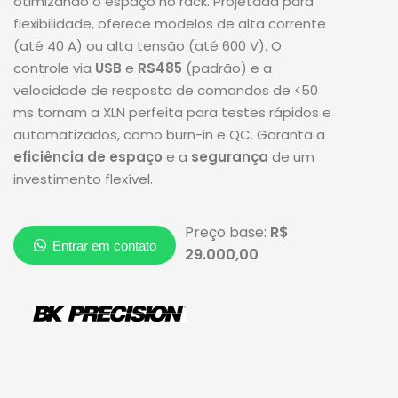
otimizando o espaço no rack.
Projetada para
flexibilidade, oferece modelos de alta corrente
(até 40 A) ou alta tensão (até 600 V)
.
O
controle via
USB
e
RS485
(padrão) e a
velocidade de resposta de comandos de
<
50
ms
tornam a XLN perfeita para testes rápidos e
automatizados, como burn-in e QC. Garanta a
eficiência de espaço
e a
segurança
de um
investimento flexível.
Preço base:
R$
29.000,00