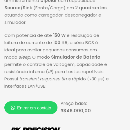
um instrumento
bipolar
com capacidade
Source/Sink
(Fonte/Carga) em
2 quadrantes
,
atuando como carregador, descarregador e
simulador.
Com potência de até
150 W
e resolução de
leitura de corrente de
100 nA
, a série BCS é
ideal para avaliar pequenos consumos em
modo
sleep
. O modo
Simulador de Bateria
permite o controle de voltagem, capacidade e
resistência interna (
IR
) para testes repetíveis.
Possui
transient response time
rápido (
<
30
µs
) e
interfaces LAN/USB.
Preço base:
R$46.000,00