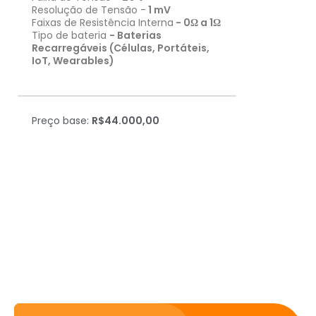
Resolução de Tensão -
1 mV
Faixas de Resistência Interna
-
0Ω
a
1
Ω
Tipo de bateria
- Baterias
Recarregáveis (Células, Portáteis,
IoT, Wearables)
Preço base:
R$44.000,00
Precisando de ajuda? Fale
conosco