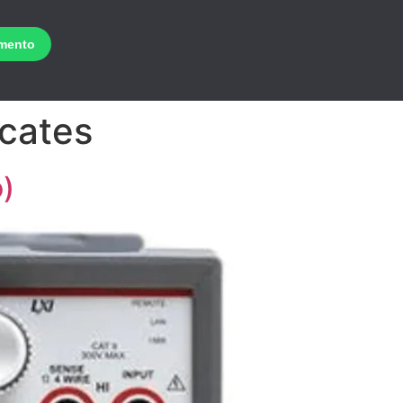
icates
)