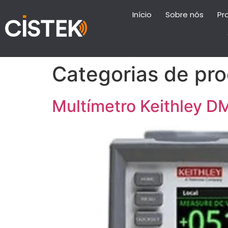
Início
Sobre nós
Pr
Categorias de pr
Multímetro Keithley 