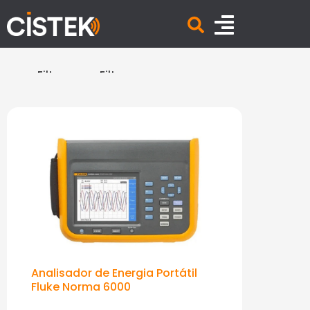
Filtrar
Filtrar
por
por
marcas
categoria
Analisador de Energia Portátil
Fluke Norma 6000