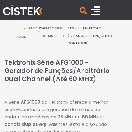
PRODUTOS
GERADORES
AFG1000 TEKTRONIX
DE SINAIS
(GERADOR DE FUNÇÕES C/
HOME
CONTADOR)
Tektronix Série AFG1000 -
Gerador de Funções/Arbitrário
Dual Channel (Até 60 MHz)
A Série
AFG1000
da Tektronix oferece o melhor
custo-benefício em geração de formas de
onda
.
Com modelos de
25 MHz ou 60 MHz
e
canais duplos
equivalentes, esta é a solução
essencial para testes funcionais e