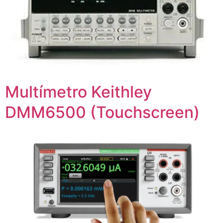
Multímetro Keithley
DMM6500 (Touchscreen)