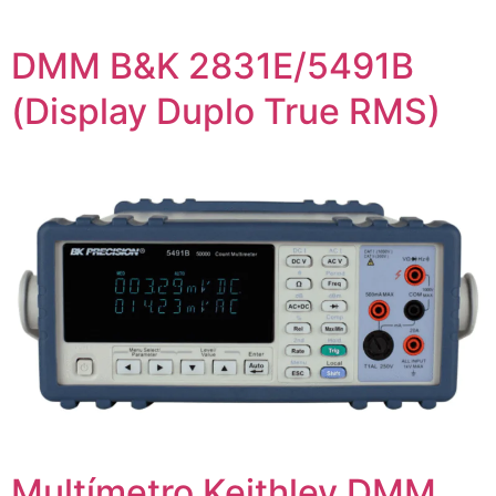
DMM B&K 2831E/5491B
(Display Duplo True RMS)
Multímetro Keithley DMM