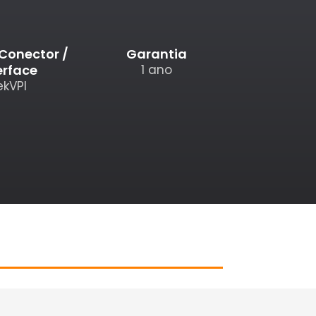
 Conector /
Garantia
erface
1 ano
ekVPI