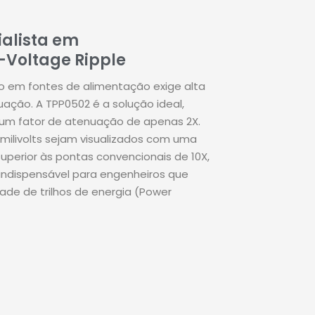
ialista em
-Voltage Ripple
do em fontes de alimentação exige alta
nuação
.
A TPP0502 é a solução ideal,
um fator de atenuação de apenas 2X
.
 milivolts sejam visualizados com uma
superior às pontas convencionais de 10X,
indispensável para engenheiros que
dade de trilhos de energia (Power