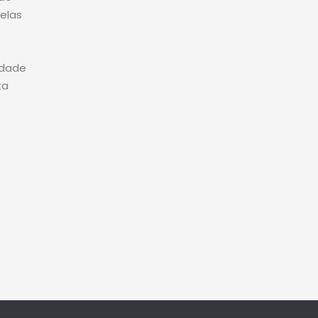
 elas
idade
ta