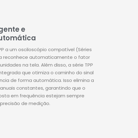
igente e
utomática
P a um osciloscópio compatível (Séries
ema reconhece automaticamente o fator
unidades na tela
.
Além disso, a série TPP
tegrada que otimiza o caminho do sinal
ência de forma automática
.
Isso elimina a
anuais constantes, garantindo que o
posta em frequência estejam sempre
 precisão de medição
.