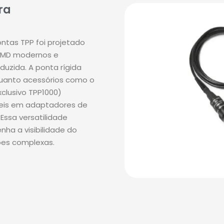
ra
tas TPP foi projetado
 SMD modernos e
eduzida
.
A ponta rígida
uanto acessórios como o
clusivo TPP1000)
veis em adaptadores de
.
Essa versatilidade
ha a visibilidade do
ões complexas
.