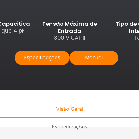
Capacitiva
Tensão Máxima de
Tipo de
 que 4 pF
Entrada
Int
300 V CAT II
T
Especificações
Manual
Visão Geral
Especificações