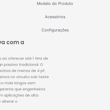
Modelo do Produto
Acessórios
Configurações
va com a
s ao oferecer até 1 GHz de
 passivo tradicional
.
O
citiva de menos de 4 pF,
rsos no circuito sob teste
to mais longos sem
 garante que engenheiros
em aplicações de alta
 alterar o