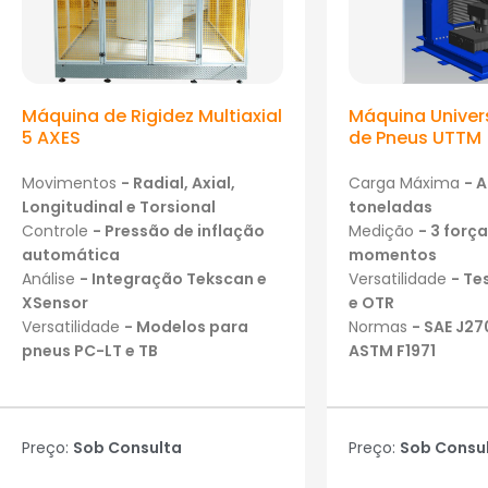
Máquina de Rigidez Multiaxial
Máquina Univers
5 AXES
de Pneus UTTM
Movimentos
- Radial, Axial,
Carga Máxima
- 
Longitudinal e Torsional
toneladas
Controle
- Pressão de inflação
Medição
- 3 força
automática
momentos
Análise
- Integração Tekscan e
Versatilidade
- Te
XSensor
e OTR
Versatilidade
- Modelos para
Normas
- SAE J27
pneus PC-LT e TB
ASTM F1971
Preço:
Sob Consulta
Preço:
Sob Consu