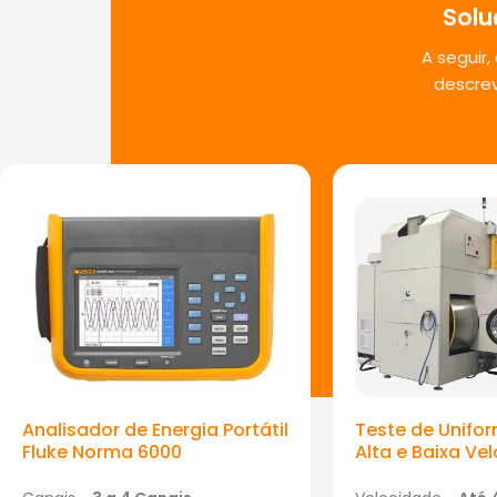
Solu
A seguir
descrev
Analisador de Energia Portátil
Teste de Unifo
Fluke Norma 6000
Alta e Baixa Ve