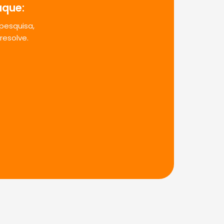
aque:
pesquisa,
resolve.