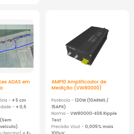
tes ADAS em
AMP10 Amplificador de
a
Medição (VW80000)
ória -
± 5 cm
Potência -
120W (10ARMS /
cidade -
± 0,5
15APK)
Norma -
VW80000-E06 Ripple
(Sem
Test
veículo)
Precisão Vout -
0,005% mais
o-fencing) e
E-
100µV