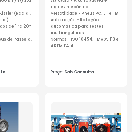
400 km/h (Alta
Estrutura
- Alta robustez e
rigidez mecânica
istler (Radial,
Versatilidade
- Pneus PC, LT e TB
ial)
Automação
- Rotação
os de 1ª a 20ª
automática para testes
multiangulares
eus de Passeio,
Normas
- ISO 10454, FMVSS 119 e
ASTM F414
lta
Preço:
Sob Consulta