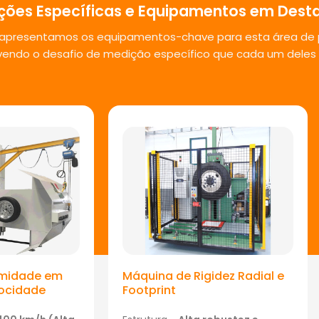
ções Específicas e Equipamentos em Dest
, apresentamos os equipamentos-chave para esta área de 
endo o desafio de medição específico que cada um deles 
rmidade em
Máquina de Rigidez Radial e
locidade
Footprint