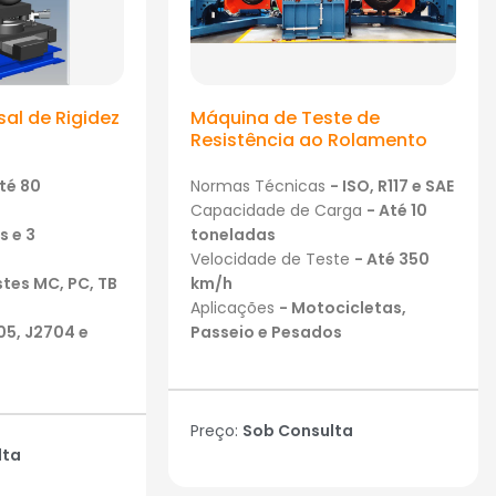
al de Rigidez
Máquina de Teste de
Resistência ao Rolamento
Até 80
Normas Técnicas
- ISO, R117 e SAE
Capacidade de Carga
- Até 10
s e 3
toneladas
Velocidade de Teste
- Até 350
stes MC, PC, TB
km/h
Aplicações
- Motocicletas,
05, J2704 e
Passeio e Pesados
Preço:
Sob Consulta
lta