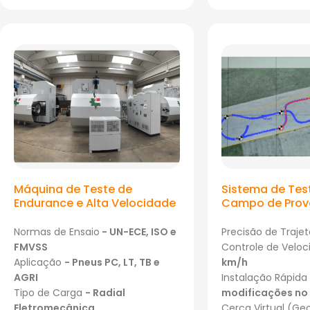
Máquina de Teste de
Sistema de Tes
Endurance e Alta Velocidade
Campo de Prov
Normas de Ensaio
- UN-ECE, ISO e
Precisão de Trajet
FMVSS
Controle de Velo
Aplicação
-
Pneus PC, LT, TB e
km/h
AGRI
Instalação Rápida
Tipo de Carga
- Radial
modificações no 
Eletromecânica
Cerca Virtual (Ge