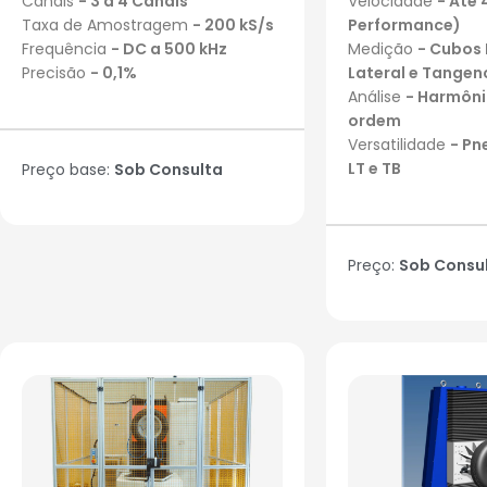
Canais
- 3 a 4 Canais
Velocidade
- Até 
Taxa de Amostragem
- 200 kS/s
Performance)
Frequência
- DC a 500 kHz
Medição
- Cubos K
Precisão
- 0,1%
Lateral e Tangenc
Análise
- Harmônic
ordem
Versatilidade
- Pn
LT e TB
Preço base:
Sob Consulta
Preço:
Sob Consu